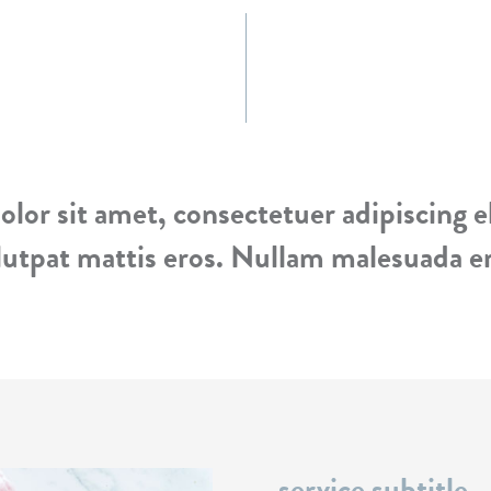
lor sit amet, consectetuer adipiscing el
utpat mattis eros. Nullam malesuada era
service subtitle