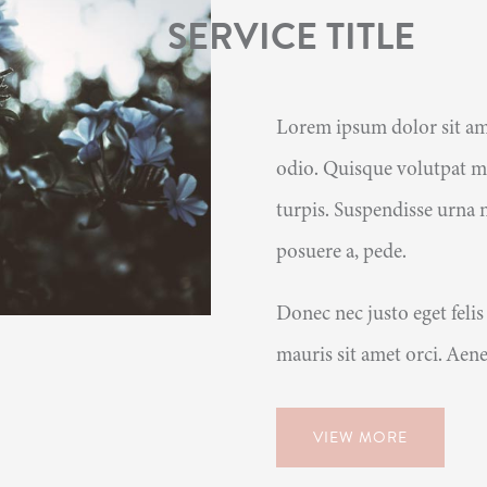
SERVICE TITLE
Lorem ipsum dolor sit ame
odio. Quisque volutpat ma
turpis. Suspendisse urna n
posuere a, pede.
Donec nec justo eget felis
mauris sit amet orci. Aene
VIEW MORE